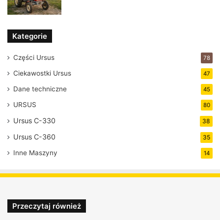
Kategorie
Części Ursus
78
Ciekawostki Ursus
47
Dane techniczne
45
URSUS
80
Ursus C-330
38
Ursus C-360
35
Inne Maszyny
14
Przeczytaj również