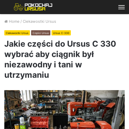
M
Home
/
Ciekawostki Ursus
Ciekawostki Ursus
Części Ursus
Ursus C-330
Jakie części do Ursus C 330
wybrać aby ciągnik był
niezawodny i tani w
utrzymaniu