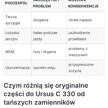
PODZESPÓŁ
PROBLEM
KONSEKWENCJE
Tarcza
ślizganie
utrata napędu
sprzęgła
Łożyska
hałas podczas
uszkodzenie
skrzyni
jazdy
przekładni
problemy z
WOM
luzy i drgania
maszynami
przyspieszone
Uszczelniacze
wycieki oleju
zużycie
Czym różnią się oryginalne
części do Ursus C 330 od
tańszych zamienników