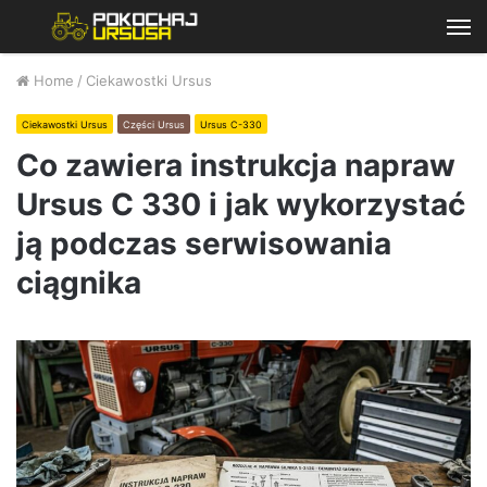
M
Home
/
Ciekawostki Ursus
Ciekawostki Ursus
Części Ursus
Ursus C-330
Co zawiera instrukcja napraw
Ursus C 330 i jak wykorzystać
ją podczas serwisowania
ciągnika