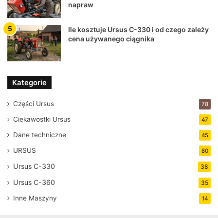
napraw
Ile kosztuje Ursus C-330 i od czego zależy
cena używanego ciągnika
Kategorie
Części Ursus
78
Ciekawostki Ursus
47
Dane techniczne
45
URSUS
80
Ursus C-330
38
Ursus C-360
35
Inne Maszyny
14