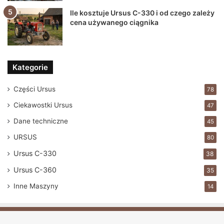
Ile kosztuje Ursus C-330 i od czego zależy
cena używanego ciągnika
Kategorie
Części Ursus
78
Ciekawostki Ursus
47
Dane techniczne
45
URSUS
80
Ursus C-330
38
Ursus C-360
35
Inne Maszyny
14