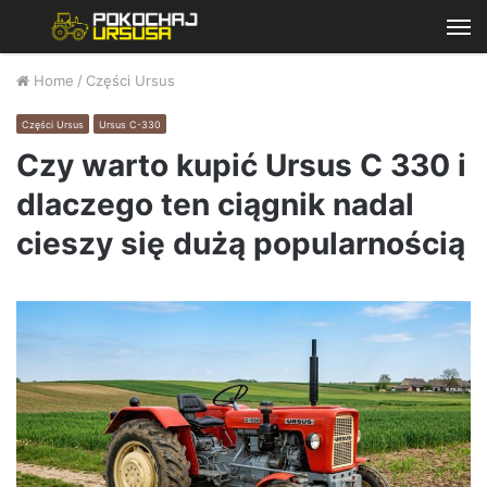
M
Home
/
Części Ursus
Części Ursus
Ursus C-330
Czy warto kupić Ursus C 330 i
dlaczego ten ciągnik nadal
cieszy się dużą popularnością