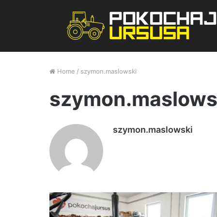
Home
/
szymon.maslowski
szymon.maslows
szymon.maslowski