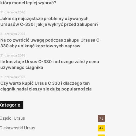
który model lepiej wybrać?
21 czerwca 2026
Jakie są najczęstsze problemy używanych
Ursusów C-330 i jak je wykryć przed zakupem?
21 czerwca 2026
Na co zwrócić uwagę podczas zakupu Ursusa C-
330 aby uniknąć kosztownych napraw
21 czerwca 2026
Ile kosztuje Ursus C-330 i od czego zależy cena
używanego ciągnika
21 czerwca 2026
Czy warto kupić Ursus C 330 i dlaczego ten
ciągnik nadal cieszy się dużą popularnością
Kategorie
Części Ursus
78
Ciekawostki Ursus
47