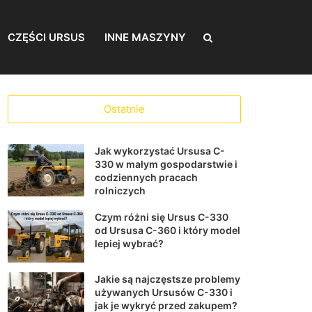
CZĘŚCI URSUS
INNE MASZYNY
Szukaj
Ostatnie
dla
Jak wykorzystać Ursusa C-
330 w małym gospodarstwie i
codziennych pracach
rolniczych
Czym różni się Ursus C-330
od Ursusa C-360 i który model
lepiej wybrać?
Jakie są najczęstsze problemy
używanych Ursusów C-330 i
jak je wykryć przed zakupem?