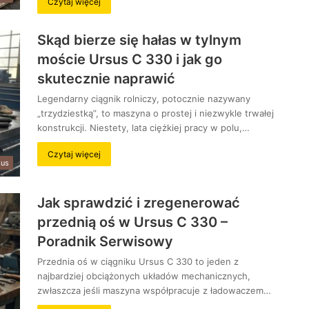
Czytaj więcej
Skąd bierze się hałas w tylnym
moście Ursus C 330 i jak go
skutecznie naprawić
Legendarny ciągnik rolniczy, potocznie nazywany
„trzydziestką”, to maszyna o prostej i niezwykle trwałej
konstrukcji. Niestety, lata ciężkiej pracy w polu,…
Czytaj więcej
sus
Jak sprawdzić i zregenerować
przednią oś w Ursus C 330 –
Poradnik Serwisowy
Przednia oś w ciągniku Ursus C 330 to jeden z
najbardziej obciążonych układów mechanicznych,
zwłaszcza jeśli maszyna współpracuje z ładowaczem…