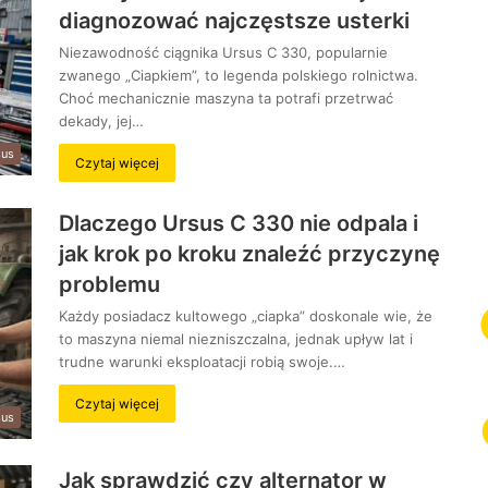
diagnozować najczęstsze usterki
Niezawodność ciągnika Ursus C 330, popularnie
zwanego „Ciapkiem”, to legenda polskiego rolnictwa.
Choć mechanicznie maszyna ta potrafi przetrwać
dekady, jej…
sus
Czytaj więcej
Dlaczego Ursus C 330 nie odpala i
jak krok po kroku znaleźć przyczynę
problemu
Każdy posiadacz kultowego „ciapka” doskonale wie, że
to maszyna niemal niezniszczalna, jednak upływ lat i
trudne warunki eksploatacji robią swoje.…
Czytaj więcej
sus
Jak sprawdzić czy alternator w