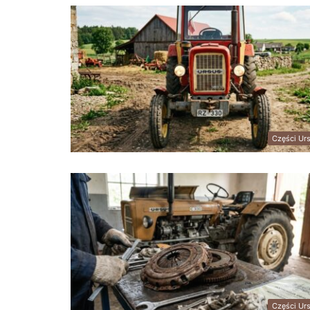
Części Ur
Części Ur