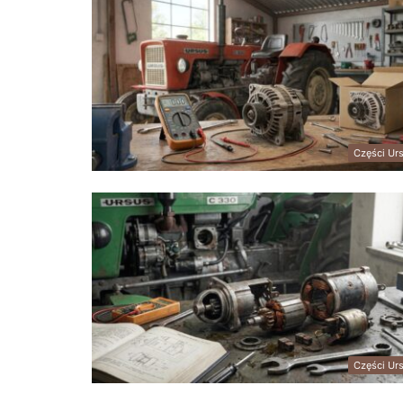
Części Ur
Części Ur