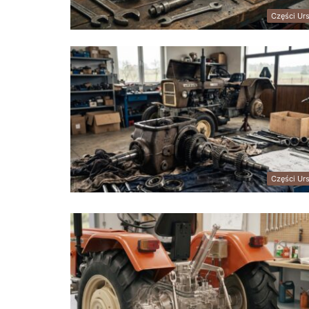
Części Ur
Części Ur