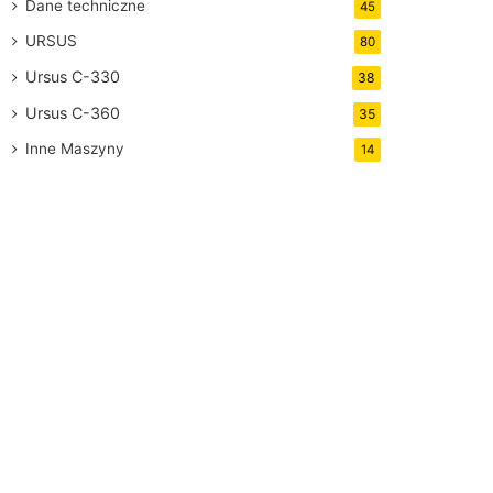
Dane techniczne
45
URSUS
80
Ursus C-330
38
Ursus C-360
35
Inne Maszyny
14