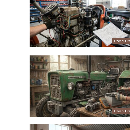
Części Ur
Części Ur